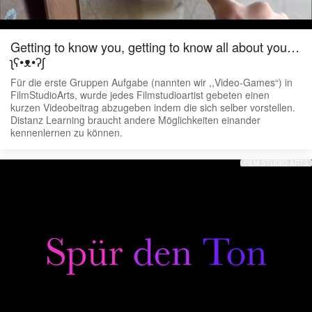
Getting to know you, getting to know all about you…
ʅʕ•ᴥ•ʔʃ
Für die erste Gruppen Aufgabe (nannten wir ,,Video-Games“) in
FilmStudioArts, wurde jedes Filmstudioartist gebeten einen
kurzen Videobeitrag abzugeben indem die sich selber vorstellen.
Distanz Learning braucht andere Möglichkeiten einander
kennenlernen zu können.
FILM STUDIO ARTS