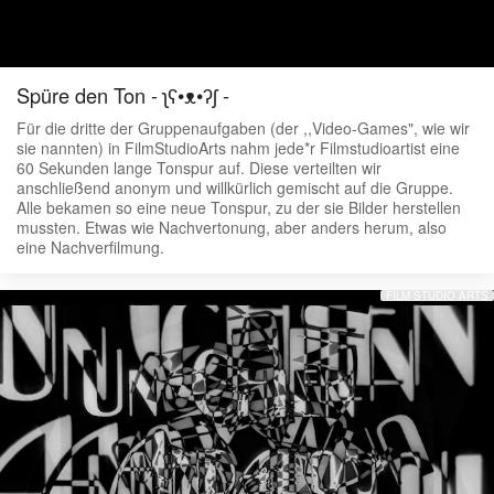
Spüre den Ton - ʅʕ•ᴥ•ʔʃ -
Für die dritte der Gruppenaufgaben (der ,,Video-Games", wie wir
sie nannten) in FilmStudioArts nahm jede*r Filmstudioartist eine
60 Sekunden lange Tonspur auf. Diese verteilten wir
anschließend anonym und willkürlich gemischt auf die Gruppe.
Alle bekamen so eine neue Tonspur, zu der sie Bilder herstellen
mussten. Etwas wie Nachvertonung, aber anders herum, also
eine Nachverfilmung.
FILM STUDIO ARTS