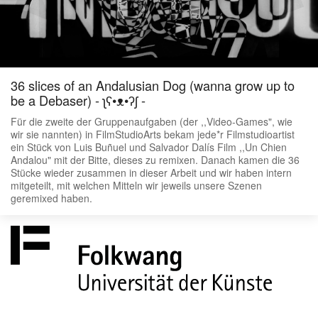
36 slices of an Andalusian Dog (wanna grow up to
be a Debaser) - ʅʕ•ᴥ•ʔʃ -
Für die zweite der Gruppenaufgaben (der ,,Video-Games", wie
wir sie nannten) in FilmStudioArts bekam jede*r Filmstudioartist
ein Stück von Luis Buñuel und Salvador Dalís Film ,,Un Chien
Andalou" mit der Bitte, dieses zu remixen. Danach kamen die 36
Stücke wieder zusammen in dieser Arbeit und wir haben intern
mitgeteilt, mit welchen Mitteln wir jeweils unsere Szenen
geremixed haben.