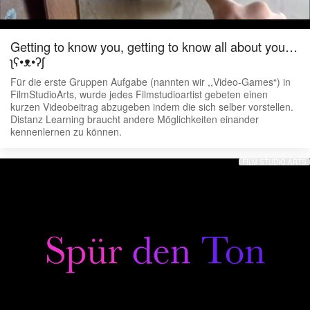
Getting to know you, getting to know all about you…
ʅʕ•ᴥ•ʔʃ
Für die erste Gruppen Aufgabe (nannten wir ,,Video-Games“) in
FilmStudioArts, wurde jedes Filmstudioartist gebeten einen
kurzen Videobeitrag abzugeben indem die sich selber vorstellen.
Distanz Learning braucht andere Möglichkeiten einander
kennenlernen zu können.
FILM STUDIO ARTS