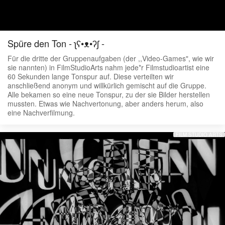
Spüre den Ton - ʅʕ•ᴥ•ʔʃ -
Für die dritte der Gruppenaufgaben (der ,,Video-Games", wie wir
sie nannten) in FilmStudioArts nahm jede*r Filmstudioartist eine
60 Sekunden lange Tonspur auf. Diese verteilten wir
anschließend anonym und willkürlich gemischt auf die Gruppe.
Alle bekamen so eine neue Tonspur, zu der sie Bilder herstellen
mussten. Etwas wie Nachvertonung, aber anders herum, also
eine Nachverfilmung.
FILM STUDIO ARTS