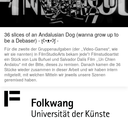
36 slices of an Andalusian Dog (wanna grow up to
be a Debaser) - ʅʕ•ᴥ•ʔʃ -
Für die zweite der Gruppenaufgaben (der ,,Video-Games", wie
wir sie nannten) in FilmStudioArts bekam jede*r Filmstudioartist
ein Stück von Luis Buñuel und Salvador Dalís Film ,,Un Chien
Andalou" mit der Bitte, dieses zu remixen. Danach kamen die 36
Stücke wieder zusammen in dieser Arbeit und wir haben intern
mitgeteilt, mit welchen Mitteln wir jeweils unsere Szenen
geremixed haben.