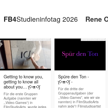
FB4
Studieninfotag 2026
Rene O
FILM STUDIO ARTS
FILM STUDIO ARTS
Getting to know you,
Spüre den Ton -
getting to know all
ʅʕ•ᴥ•ʔʃ -
about you… ʅʕ•ᴥ•ʔʃ
Für die dritte der
Gruppenaufgaben (der
Für die erste Gruppen
,,Video-Games", wie wir sie
Aufgabe (nannten wir
nannten) in FilmStudioArts
,,Video-Games“) in
nahm jede*r Filmstudioartist
FilmStudioArts, wurde jedes