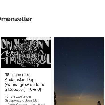
menzetter
FILM STUDIO ARTS
36 slices of an
Andalusian Dog
(wanna grow up to be
a Debaser) - ʅʕ•ᴥ•ʔʃ -
Für die zweite der
Gruppenaufgaben (der
,,Video-Games", wie wir sie