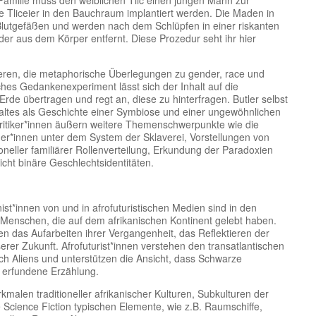
 Familie muss den weiblichen Tlic einen jungen Mann zur
e Tliceier in den Bauchraum implantiert werden. Die Maden in
Blutgefäßen und werden nach dem Schlüpfen in einer riskanten
er aus dem Körper entfernt. Diese Prozedur seht ihr hier
akteren, die metaphorische Überlegungen zu gender, race und
sches Gedankenexperiment lässt sich der Inhalt auf die
rde übertragen und regt an, diese zu hinterfragen. Butler selbst
haltes als Geschichte einer Symbiose und einer ungewöhnlichen
ritiker*innen äußern weitere Themenschwerpunkte wie die
ner*innen unter dem System der Sklaverei, Vorstellungen von
ioneller familiärer Rollenverteilung, Erkundung der Paradoxien
cht binäre Geschlechtsidentitäten.
ist*innen von und in afrofuturistischen Medien sind in den
enschen, die auf dem afrikanischen Kontinent gelebt haben.
en das Aufarbeiten ihrer Vergangenheit, das Reflektieren der
er Zukunft. Afrofuturist*innen verstehen den transatlantischen
ch Aliens und unterstützen die Ansicht, dass Schwarze
e erfundene Erzählung.
kmalen traditioneller afrikanischer Kulturen, Subkulturen der
e Science Fiction typischen Elemente, wie z.B. Raumschiffe,