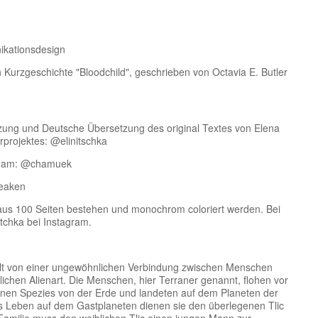
ikationsdesign
n Kurzgeschichte "Bloodchild", geschrieben von Octavia E. Butler
zung und Deutsche Übersetzung des original Textes von Elena
projektes: @elinitschka
 Cham: @chamuek
leaken
g aus 100 Seiten bestehen und monochrom coloriert werden. Bei
tchka bei Instagram.
elt von einer ungewöhnlichen Verbindung zwischen Menschen
ichen Alienart. Die Menschen, hier Terraner genannt, flohen vor
genen Spezies von der Erde und landeten auf dem Planeten der
es Leben auf dem Gastplaneten dienen sie den überlegenen Tlic