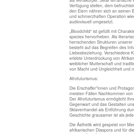
als Wirtskörper. Jede terranische
Verfügung stellen, dem befruchtet
den Eiern nähren sich an seinen 
und schmerzhaften Operation wied
audiovisuell umgesetzt.
„Bloodchild“ ist gefüllt mit Char
species hervorheben. Als literari
herrschenden Strukturen unserer E
besteht auf das Begreifen des In
Liebesbeziehung. Verschiedene K
erlebte Unterdrückung von Afrika
weiblicher Mutterschaft und tradit
von Macht und Ungleichheit und ni
Afrofuturismus:
Die Erschaffer*innen und Protagon
meisten Fällen Nachkommen von M
Der Afrofuturismus ermöglicht Ihn
Gegenwart und das Gestalten unser
Sklavenhandel als Entführung dur
Geschichte grausamer ist als jed
Die Ästhetik wird gespeist von Mer
afrikanischen Diaspora und für di