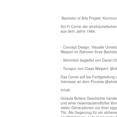
Bachelor of Arts Projekt: Kommun
Sci-Fi Comic der afrofuturistische
aus dem Jahre 1984.
- Concept Design, Visuelle Umset
Weipert im Rahmen ihres Bachelor
- Stimmlich begleitet von David
- Tonspur von Claas Weipert: @c
Das Comic soll bei Fertigstellun
Interesse an dem Prozess @elinis
Inhalt:
Octavia Butlers Geschichte hand
und einer riesentausendfüßer ähnl
vielen Generationen vor ihrer ei
Tlic. Als Gegenzug für ein sicher