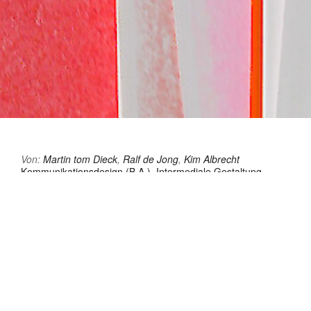
Von:
Martin tom Dieck
,
Ralf de Jong
,
Kim Albrecht
Kommunikationsdesign (B.A.)
,
Intermediale Gestaltung
(B.A.)
,
Intermedia Design (M.A.)
,
Kommunikationsdesign
(M.A.)
https://folkwang-uni-de.zoom-x.de/j/61874065096?
pwd=Vbjs22QROVGgbeMON6pqFfAwsvzbtS.1
Form:
Beratungsgespräch
Ort:
3.14b (Digitaler Arbeitsraum)
,
Online via Zoom
,
3.08
(Typografieraum)
RAUM 3.08, 3.14A und ONLINE via ZOOM | Nutze die
Gelegenheit, deine Arbeiten im persönlichen Kontakt vor Ort