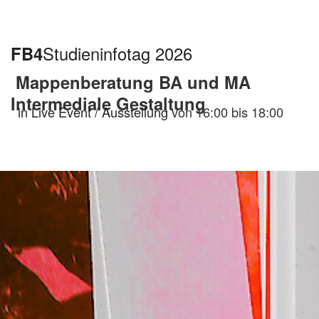
FB4
Studieninfotag 2026
Mappenberatung BA und MA
Intermediale Gestaltung
in Live Event / Ausstellung
von 16:00 bis 18:00