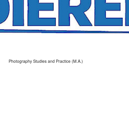
Photography Studies and Practice (M.A.)
Die Studierenden des dritten Master-Semesters zeigen im
SANAA-Gebäude den Zwischenstand ihrer Master-Projekte.
Die Künstler*innen sind anwesend! Nehmen Sie mit ihnen
hier auf dem Studierenden-Sofa Platz. Kommen Sie ins
Gespräch über deren Arbeiten, und erhalten Infos zum
Studium an Folkwang aus erster Hand. Denn was die
Lehrenden über den Studiengang sagen, ist die eine Sache.
Die Perspektive Ihrer zukünftigen Kommiliton*innen gibt
einen weiteren interessanten Einblick! (Die Ausstellung ist
bereits ab 12 Uhr geöffnet) | SANAA-Gebäude,
Gelsenkirchener Straße 209, 1. OG