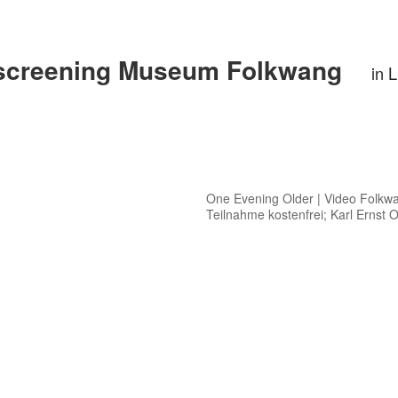
screening Museum Folkwang
in L
One Evening Older | Video Folkwan
Teilnahme kostenfrei; Karl Erns